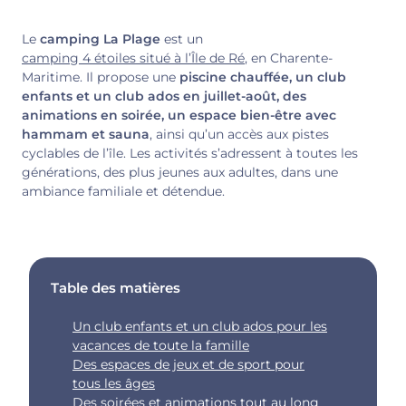
Le
camping La Plage
est un
camping 4 étoiles situé à l’Île de Ré
, en Charente-
Maritime. Il propose une
piscine chauffée, un club
enfants et un club ados en juillet-août, des
animations en soirée, un espace bien-être avec
hammam et sauna
, ainsi qu’un accès aux pistes
cyclables de l’île. Les activités s’adressent à toutes les
générations, des plus jeunes aux adultes, dans une
ambiance familiale et détendue.
Table des matières
Un club enfants et un club ados pour les
vacances de toute la famille
Des espaces de jeux et de sport pour
tous les âges
Des soirées et animations tout au long