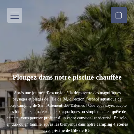
Plongez dans notre piscine chauffée
Après une journée d’excursion à la découverte des magnifiques
paysages et plages de l’île de Ré, direction l’espace aquatique de
notre camping de Saint-Clément-des-Baleines ! Que vous soyez adepte
des longueurs, amateur de jeux aquatiques ou simplement en quête de
détente, vous pourrez profiter d’un cadre convivial et sécurisé. En solo,
en duo ou en famille, soyez les bienvenus dans notre
camping 4 étoiles
avec piscine de l’île de Ré
.