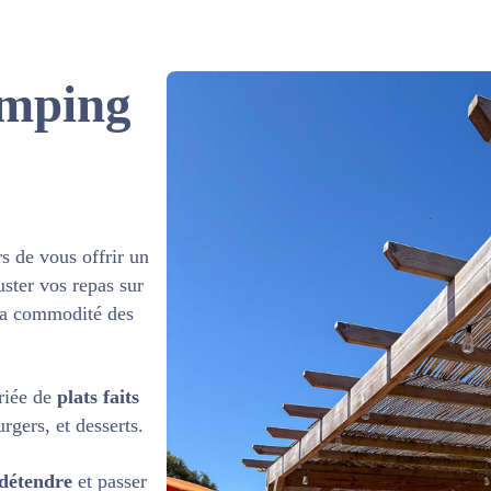
amping
s de vous offrir un
ster vos repas sur
 la commodité des
riée de
plats faits
rgers, et desserts.
détendre
et passer