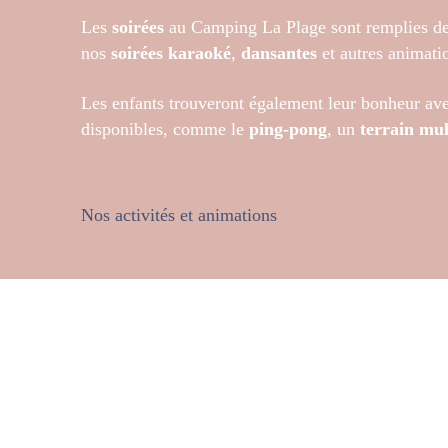
Les
soirées
au Camping La Plage sont remplies de
nos
soirées karaoké
,
dansantes
et autres animati
Les enfants trouveront également leur bonheur a
disponibles, comme le
ping-pong
, un
terrain mul
Nos activités et animations