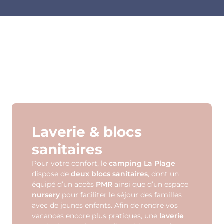
Laverie & blocs
sanitaires
Pour votre confort, le
camping La Plage
dispose de
deux blocs sanitaires
, dont un
équipé d’un accès
PMR
ainsi que d’un espace
nursery
pour faciliter le séjour des familles
avec de jeunes enfants. Afin de rendre vos
vacances encore plus pratiques, une
laverie