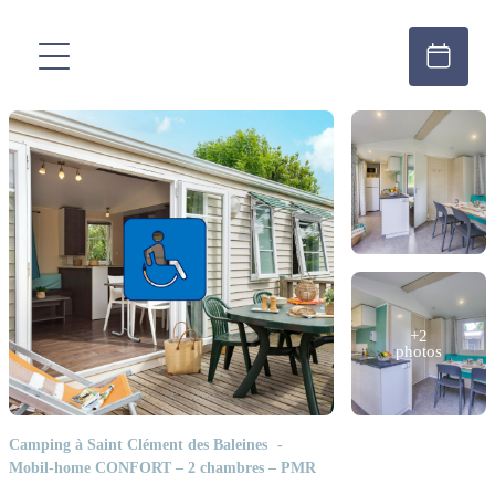
+2
photos
Camping à Saint Clément des Baleines
Mobil-home CONFORT – 2 chambres – PMR