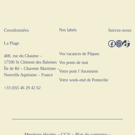
Nos labels
Coordonnées
Suivez-nous
Facebook
Instagram
TikTok
La Plage
Vos vacances de Pâques
408, rue du Chaume –
17590 St Clément des Baleines
Vos ponts de mai
Île de Ré – Charente Maritime –
Votre pont l’Ascension
Nouvelle Aquitaine – France
Votre week-end de Pentecôte
+33 (0)5 46 29 42 62
Mentions légales
–
CGV
–
Plan du camping
–