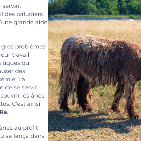
 servait
ail des paludiers
 d’une grande aide
e gros problèmes
eur travail
s tiques qui
auser des
cémie. La
 de se servir
couvrir les ânes
es. C’est ainsi
-Ré
.
 ânes au profit
au se lança dans