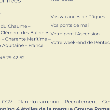
onnées
e
Vos vacances de Pâques
Vos ponts de mai
e du Chaume –
 Clément des Baleines
Votre pont l’Ascension
é – Charente Maritime –
Votre week-end de Pentec
 Aquitaine – France
 46 29 42 62
–
CGV
–
Plan du camping
–
Recrutement
–
Ges
ping 4 étoiles de la marque Groupe Rom