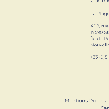
Coord
La Plag
408, ru
17590 St
Île de R
Nouvelle
+33 (0)5
Mentions légales
Cam