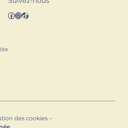
Suivez-nous
Facebook
Instagram
TikTok
ôte
tion des cookies
–
anée