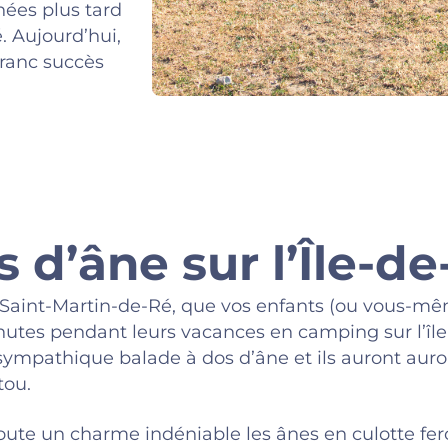
nées plus tard
é
. Aujourd’hui,
franc succès
 d’âne sur l’Île-d
e Saint-Martin-de-Ré, que vos enfants (ou vous-mê
utes pendant leurs vacances en camping sur l’île
sympathique balade à dos d’âne et ils auront aur
tou.
ajoute un charme indéniable
les ânes en culotte
fer