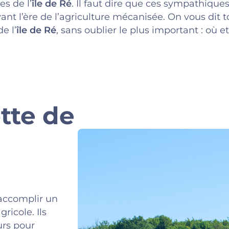
es de l’
île de Ré
. Il faut dire que ces sympathique
nt l’ère de l’agriculture mécanisée. On vous dit to
e l’
île de Ré
, sans oublier le plus important : où 
tte de
e
 accomplir un
icole. Ils
urs pour