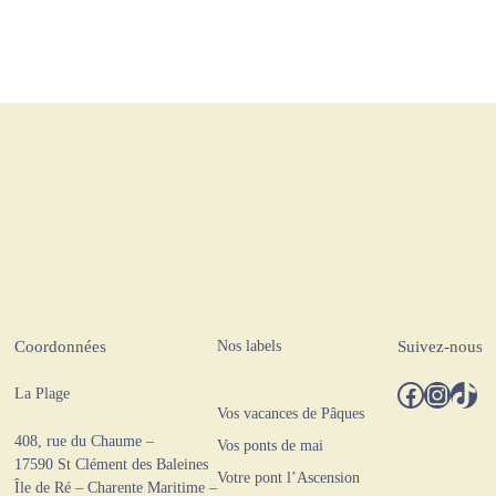
Nos labels
Coordonnées
Suivez-nous
Facebook
Instagram
TikTok
La Plage
Vos vacances de Pâques
408, rue du Chaume –
Vos ponts de mai
17590 St Clément des Baleines
Votre pont l’Ascension
Île de Ré – Charente Maritime –