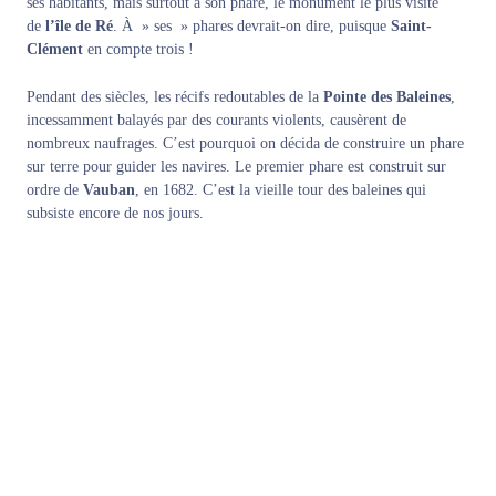
ses habitants, mais surtout à son
phare
, le monument le plus visité
de
l’île de Ré
. À » ses » phares devrait-on dire, puisque
Saint-
Clément
en compte trois !
Pendant des siècles, les récifs redoutables de la
Pointe des Baleines
,
incessamment balayés par des courants violents, causèrent de
nombreux naufrages. C’est pourquoi on décida de construire un phare
sur terre pour guider les navires. Le premier phare est construit sur
ordre de
Vauban
, en 1682. C’est la vieille tour des baleines qui
subsiste encore de nos jours.